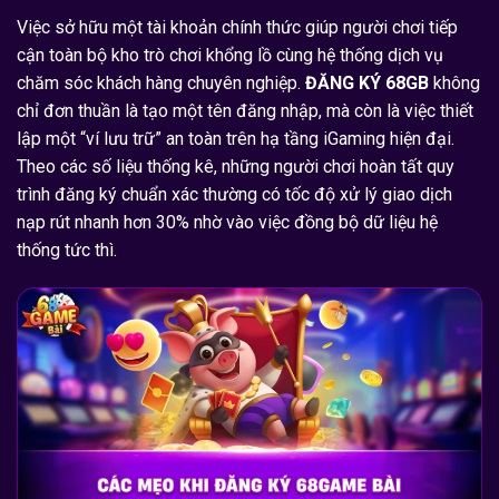
Việc sở hữu một tài khoản chính thức giúp người chơi tiếp
cận toàn bộ kho trò chơi khổng lồ cùng hệ thống dịch vụ
chăm sóc khách hàng chuyên nghiệp.
ĐĂNG KÝ 68GB
không
chỉ đơn thuần là tạo một tên đăng nhập, mà còn là việc thiết
lập một “ví lưu trữ” an toàn trên hạ tầng iGaming hiện đại.
Theo các số liệu thống kê, những người chơi hoàn tất quy
trình đăng ký chuẩn xác thường có tốc độ xử lý giao dịch
nạp rút nhanh hơn 30% nhờ vào việc đồng bộ dữ liệu hệ
thống tức thì.