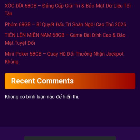
XÓC ĐĨA 68GB – Đẳng Cấp Giải Trí & Bảo Mật Dữ Liệu Tối
Tân
Phỏm 68GB – Bí Quyết Đấu Trí Soán Ngôi Cao Thủ 2026
TIẾN LÊN MIỀN NAM 68GB – Game Bài Đỉnh Cao & Bảo
Mật Tuyệt Đối
Mini Poker 68GB – Quay Hũ Đổi Thưởng Nhận Jackpot
Khủng
Recent Comments
Không có bình luận nào để hiển thị.