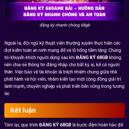
đăng ký nhanh chóng 68gb
Ngoài ra, đội ngũ kỹ thuật viên thường xuyên thực hiện các
đợt kiểm toán an ninh mạng để vá lỗ hổng tiềm tàng. Chúng
tôi khuyến khích người dùng sau khi
ĐĂNG KÝ 68GB
không
nên chia sẻ thông tin đăng nhập cho bất kỳ ai, kể cả người
thân. Việc bảo vệ tài khoản là trách nhiệm chung giữa nhà
phát hành và hội viên, nhằm kiến tạo một cộng đồng giải trí
lành mạnh, chuyên nghiệp và phát triển bền vững trong tương
lai.
Kết luận
Tóm lại, quy trình
ĐĂNG KÝ 68GB
là bước đệm hoàn hảo để