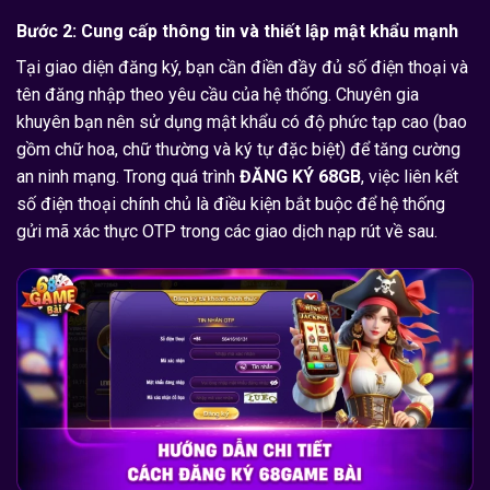
Bước 2: Cung cấp thông tin và thiết lập mật khẩu mạnh
Tại giao diện đăng ký, bạn cần điền đầy đủ số điện thoại và
tên đăng nhập theo yêu cầu của hệ thống. Chuyên gia
khuyên bạn nên sử dụng mật khẩu có độ phức tạp cao (bao
gồm chữ hoa, chữ thường và ký tự đặc biệt) để tăng cường
an ninh mạng. Trong quá trình
ĐĂNG KÝ 68GB
, việc liên kết
số điện thoại chính chủ là điều kiện bắt buộc để hệ thống
gửi mã xác thực OTP trong các giao dịch nạp rút về sau.