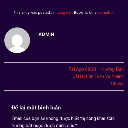
This entry was posted in
hướng dẫn
. Bookmark the
permalink
.
ADMIN
Tải App 68GB – Hướng Dẫn
Cài Đặt An Toàn Và Nhanh
Chóng
Để lại một bình luận
Email của bạn sẽ không được hiển thị công khai.
Các
trường bắt buộc được đánh dấu
*