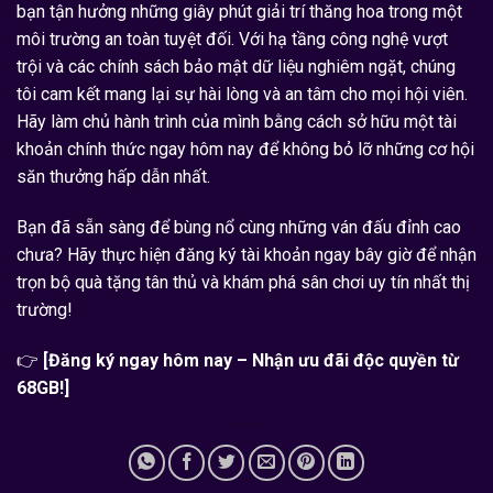
bạn tận hưởng những giây phút giải trí thăng hoa trong một
môi trường an toàn tuyệt đối. Với hạ tầng công nghệ vượt
trội và các chính sách bảo mật dữ liệu nghiêm ngặt, chúng
tôi cam kết mang lại sự hài lòng và an tâm cho mọi hội viên.
Hãy làm chủ hành trình của mình bằng cách sở hữu một tài
khoản chính thức ngay hôm nay để không bỏ lỡ những cơ hội
săn thưởng hấp dẫn nhất.
Bạn đã sẵn sàng để bùng nổ cùng những ván đấu đỉnh cao
chưa? Hãy thực hiện đăng ký tài khoản ngay bây giờ để nhận
trọn bộ quà tặng tân thủ và khám phá sân chơi uy tín nhất thị
trường!
👉
[Đăng ký ngay hôm nay – Nhận ưu đãi độc quyền từ
68GB!]