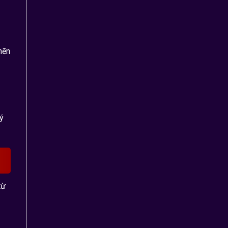
hẽn
ý
từ