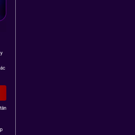
ay
các
 tân
ập