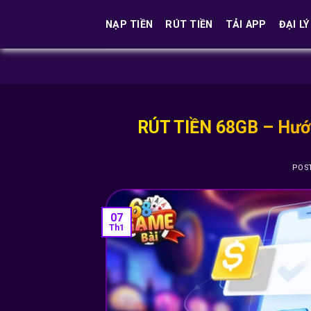
Skip
NẠP TIỀN
RÚT TIỀN
TẢI APP
ĐẠI LÝ
to
content
RÚT TIỀN 68GB – Hướn
POS
07
Th1