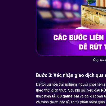
Quy trìn
Bước 3: Xác nhận giao dịch qua
Để tối ưu hóa trải nghiệm, người chơi nên
theo thời gian thực. Sau khi gửi yêu cầu
RÚ
thực hiện
tải 68 game bài
và cài đặt bản
6
và tránh được các rủi ro từ phần mềm gián