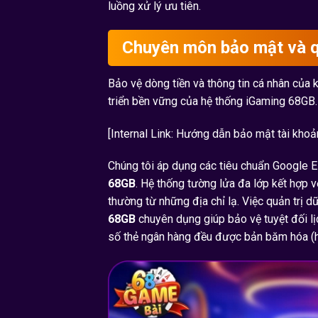
luồng xử lý ưu tiên.
Chuyên môn bảo mật và quả
Bảo vệ dòng tiền và thông tin cá nhân của 
triển bền vững của hệ thống iGaming 68GB.
[Internal Link: Hướng dẫn bảo mật tài khoản
Chúng tôi áp dụng các tiêu chuẩn Google 
68GB
. Hệ thống tường lửa đa lớp kết hợp vớ
thường từ những địa chỉ lạ. Việc quản trị 
68GB
chuyên dụng giúp bảo vệ tuyệt đối lị
số thẻ ngân hàng đều được bản băm hóa (ha