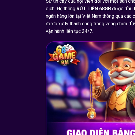
Sự tin cậy của hội viên đối với một sân ch
dịch. Hệ thống
RÚT TIỀN 68GB
được đầu tư
ngân hàng lớn tại Việt Nam thông qua các 
được xử lý thành công trong vòng chưa đầ
vận hành liên tục 24/7.