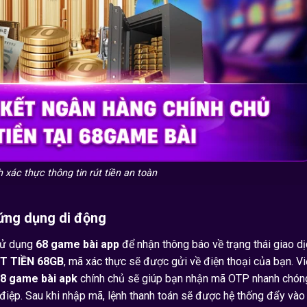
h xác thực thông tin rút tiền an toàn
 ứng dụng di động
 sử dụng
68 game bài app
để nhận thông báo về trạng thái giao dị
T TIỀN 68GB
, mã xác thực sẽ được gửi về điện thoại của bạn. V
8 game bài apk
chính chủ sẽ giúp bạn nhận mã OTP nhanh chón
 điệp. Sau khi nhập mã, lệnh thanh toán sẽ được hệ thống đẩy vào