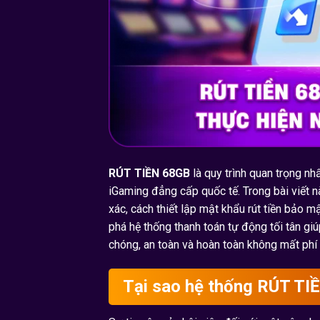
RÚT TIỀN 68GB
là quy trình quan trọng nh
iGaming đẳng cấp quốc tế. Trong bài viết n
xác, cách thiết lập mật khẩu rút tiền bảo m
phá hệ thống thanh toán tự động tối tân g
chóng, an toàn và hoàn toàn không mất phí t
Tại sao hệ thống RÚT TI