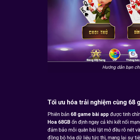
Hướng dẫn bạn chi 
Tối ưu hóa trải nghiệm cùng 68 
Phiên bản
68 game bài app
được tinh chỉn
Hoa 68GB
ổn định ngay cả khi kết nối mạn
đảm bảo mỗi quân bài lật mở đều rõ nét và
đồng bộ hóa dữ liệu tức thì, mang lại sự tiệ