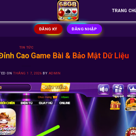
TRANG CH
ĐĂNG KÝ
ĐĂNG NHẬP
TIN TỨC
Đỉnh Cao Game Bài & Bảo Mật Dữ Liệu
TED ON
THÁNG 1 7, 2026
BY
ADMIN