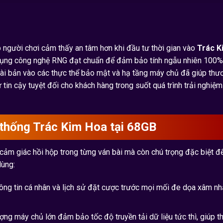
p người chơi cảm thấy an tâm hơn khi đầu tư thời gian vào
Trác K
ử dụng công nghệ RNG đạt chuẩn để đảm bảo tính ngẫu nhiên 100%
ài bản vào các thực thể bảo mật và hạ tầng máy chủ đã giúp thư
 tin cậy tuyệt đối cho khách hàng trong suốt quá trình trải nghiệm
 thống Trác Kim Hoa tại 68GB
 cảm giác hồi hộp trong từng ván bài mà còn chú trọng đặc biệt đ
dùng:
ông tin cá nhân và lịch sử đặt cược trước mọi mối đe dọa xâm n
ng máy chủ lớn đảm bảo tốc độ truyền tải dữ liệu tức thì, giúp t