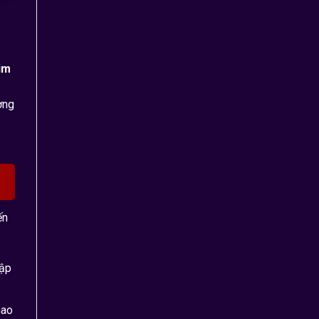
im
ơng
ến
hập
hao