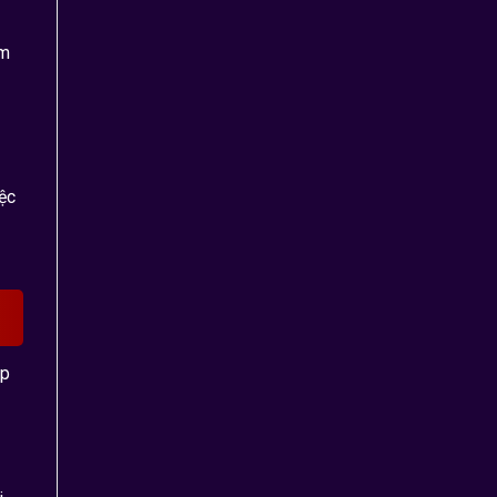
âm
ệc
ập