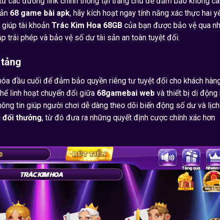
từ các đường link chính thống tại trang chủ để đảm bảo không cà
bản
68 game bài apk
, hãy kích hoạt ngay tính năng xác thực hai y
y giúp tài khoản
Trác Kim Hoa 68GB
của bạn được bảo vệ qua nh
p trái phép và bảo vệ số dư tài sản an toàn tuyệt đối.
 tảng
óa đầu cuối để đảm bảo quyền riêng tư tuyệt đối cho khách hàng
thể linh hoạt chuyển đổi giữa
68gamebai web
và thiết bị di động
hông tin giúp người chơi dễ dàng theo dõi biến động số dư và lịch
 đổi thưởng
, từ đó đưa ra những quyết định cược chính xác hơn