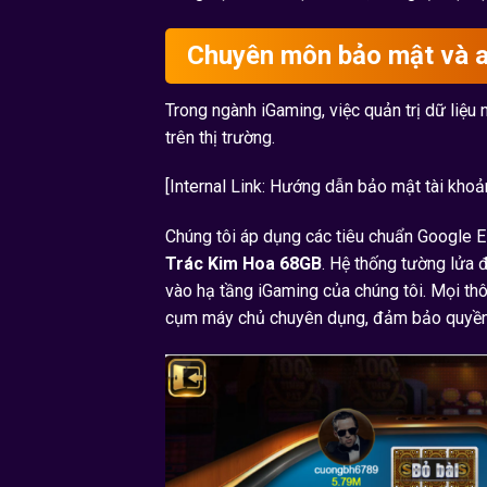
Chuyên môn bảo mật và a
Trong ngành iGaming, việc quản trị dữ liệu 
trên thị trường.
[Internal Link: Hướng dẫn bảo mật tài kho
Chúng tôi áp dụng các tiêu chuẩn Google E-
Trác Kim Hoa 68GB
. Hệ thống tường lửa 
vào hạ tầng iGaming của chúng tôi. Mọi thô
cụm máy chủ chuyên dụng, đảm bảo quyền r