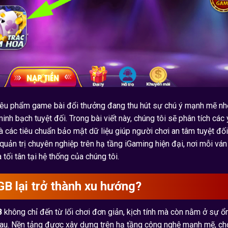
iêu phẩm game bài đổi thưởng đang thu hút sự chú ý mạnh mẽ nh
inh bạch tuyệt đối. Trong bài viết này, chúng tôi sẽ phân tích các
và các tiêu chuẩn bảo mật dữ liệu giúp người chơi an tâm tuyệt đối
quản trị chuyên nghiệp trên hạ tầng iGaming hiện đại, nơi mỗi ván
ối tân tại hệ thống của chúng tôi.
B lại trở thành xu hướng?
B
không chỉ đến từ lối chơi đơn giản, kịch tính mà còn nằm ở sự ổ
sau. Nền tảng được xây dựng trên hạ tầng công nghệ mạnh mẽ, ch