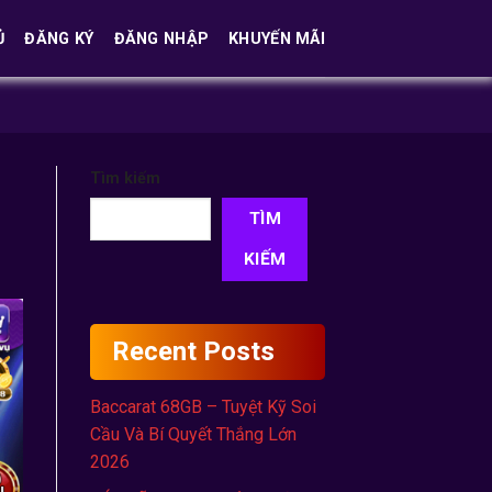
Ủ
ĐĂNG KÝ
ĐĂNG NHẬP
KHUYẾN MÃI
Tìm kiếm
TÌM
KIẾM
Recent Posts
Baccarat 68GB – Tuyệt Kỹ Soi
Cầu Và Bí Quyết Thắng Lớn
2026